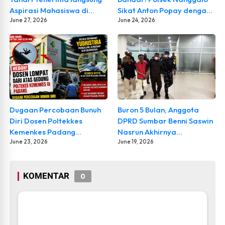
Aspirasi Mahasiswa di
Sikat Anton Popay dengan
DPRD Sumatera Bara
June 27, 2026
Barang Bukti Sabu
June 24, 2026
Dugaan Percobaan Bunuh
Buron 5 Bulan, Anggota
Diri Dosen Poltekkes
DPRD Sumbar Benni Saswin
Kemenkes Padang
Nasrun Akhirnya
Hebohkan Publik, Kronologi
June 23, 2026
Ditangkap dalam Kasus
June 19, 2026
Kejadian Masih Simpang
Korupsi Rp34 Miliar
Siur
KOMENTAR
0