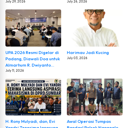
July 29, 2026
July 26, 2026
UPA 2026 Resmi Digelar di
Harimau Jadi Kucing
Padang, Diawali Doa untuk
July 03, 2026
Almarhum R. Dwiyanto
Prihartono dan Diikuti 63
July 11, 2026
Calon Advokat
H. Rony Mulyadi, dan, Evi
Awal Operasi Tumpas
Yandri Tenerima langsung
Bandar! Polsek Nanggalo