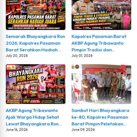
Semarak Bhayangkara Run
Kapolres Pasaman Barat
2026, Kapolres Pasaman
AKBP Agung Tribawanto
Barat Serahkan Hadiah
Pimpin Tradisi dan
Juara dan Doorprize
July 20, 2026
Syukuran Kenaikan
July 01, 2026
Pangkat, Tegaskan
Penghargaan Adalah
Amanah untuk
Meningkatkan Pengabdian
AKBP Agung Tribawanto
Sambut Hari Bhayangkara
Ajak Warga Hidup Sehat
ke-80, Kapolres Pasaman
Lewat Bhayangkara Run
Barat Pimpin Peletakan
2026, Hadiah Capai Rp40
June 14, 2026
Batu Pertama Program
June 09, 2026