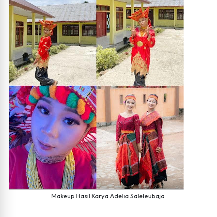
Dugaan Percobaan Bunuh Diri Dosen Poltekkes
Kemenkes Padang Hebohkan Publik, Kronologi Kejadian
Masih Simpang Siur
Padang (essapers.com) - Dugaan percobaan bunuh diri
yang melibatkan seorang dosen Jurusan Keperawatan
Poltekkes Kemenkes Padang menghebohkan...
Makeup Hasil Karya Adelia Saleleubaja