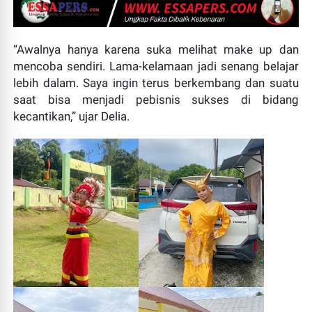
“Awalnya hanya karena suka melihat make up dan
mencoba sendiri. Lama-kelamaan jadi senang belajar
lebih dalam. Saya ingin terus berkembang dan suatu
saat bisa menjadi pebisnis sukses di bidang
Bupati Rinto Tambah Anggaran Rp800 Juta untuk
kecantikan,” ujar Delia.
Sukseskan Porprov Sumbar XVI 2026, Mentawai
Matangkan Persiapan Jadi Tuan Rumah Lima Cabang
Olahraga
ESSAPERS.COM | TUAPEJAT ~ Pemerintah Kabupaten
Kepulauan Mentawai kembali menunjukkan komitmen
kuat dalam menyukseskan penyelenggaraan Pekan...