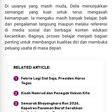
Di usianya yang masih muda, Delia menunjukkan
Plt Ketua PWI Paliko Siapkan Dua Gugatan, PWI Sumbar
semangat yang kuat untuk terus mengasah
Bentuk TPF
kemampuan. Ia mengaku masih banyak belajar, baik
Padang,essapers com - Persatuan Wartawan Indonesia
dari pengalaman langsung maupun melalui referensi
(PWI) Sumatera Barat membentuk Tim Pencari Fakta
di media sosial dan berbagai konten edukasi
(TPF), sedangkan Plt Ketua PWI Payakumbu...
kecantikan. Baginya, proses belajar menjadi bagian
penting untuk membangun kualitas diri dan membuka
peluang usaha di masa depan.
RELATED ARTICLE
Febrie Lagi Sial Saja, Presiden Harus
Tegas
GOAT adalah milik TUHAN GOAT = Greatest Of All Time
Kisah Namrud dan Penegak Hukum Kita
/ Terhebat Sepanjang Masa
Semarak Bhayangkara Run 2026,
oleh : Akmal Pemerhati Dunia Sepak Bola Sepekan telah
Kapolres Pasaman Barat Serahkan
berlalu sejak perhelatan Piala Dunia 2026 selesai. Namun