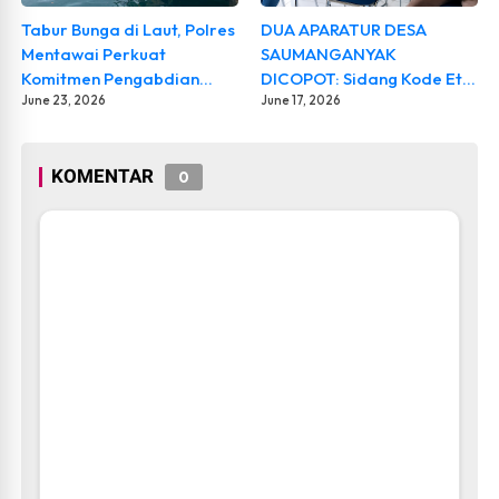
Cari Berita
Iklan
Tabur Bunga di Laut, Polres
DUA APARATUR DESA
Mentawai Perkuat
SAUMANGANYAK
Berita Terpopuler
Komitmen Pengabdian
DICOPOT: Sidang Kode Etik
pada Peringatan Hari
June 23, 2026
Bongkar Dugaan
June 17, 2026
Bhayangkara ke-80
Pelanggaran Norma, BPD
dan Pemdes Ambil Sikap
KOMENTAR
Tegas
0
Dugaan Percobaan Bunuh Diri Dosen Poltekkes
Kemenkes Padang Hebohkan Publik, Kronologi Kejadian
Masih Simpang Siur
Kasat Narkoba Ikut Terseret Dugaan Narkoba, Ada Apa
di Internal Polri?