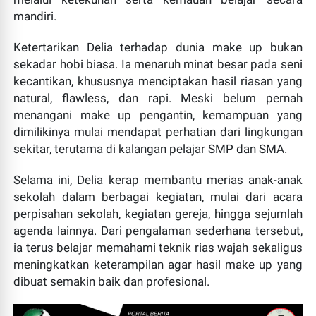
mandiri.
Ketertarikan Delia terhadap dunia make up bukan
sekadar hobi biasa. Ia menaruh minat besar pada seni
kecantikan, khususnya menciptakan hasil riasan yang
natural, flawless, dan rapi. Meski belum pernah
menangani make up pengantin, kemampuan yang
dimilikinya mulai mendapat perhatian dari lingkungan
sekitar, terutama di kalangan pelajar SMP dan SMA.
Di Balik Kesederhanaan Camp Pekerja, Ephorus GKPM
Selama ini, Delia kerap membantu merias anak-anak
Hadir Menguatkan Iman dan Membawa Harapan Baru
sekolah dalam berbagai kegiatan, mulai dari acara
bagi Warga Mentawai
perpisahan sekolah, kegiatan gereja, hingga sejumlah
ESSAPERS.COM | LUNANG SILAUT, PESISIR SELATAN
agenda lainnya. Dari pengalaman sederhana tersebut,
~ Di tengah padatnya agenda pelayanan sebagai
ia terus belajar memahami teknik rias wajah sekaligus
pimpinan tertinggi Gereja Kristen Protestan Men...
meningkatkan keterampilan agar hasil make up yang
dibuat semakin baik dan profesional.