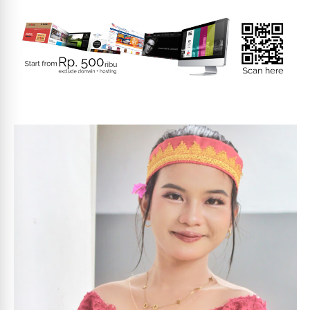
Dedikasi untuk Pers dan Komunikasi Publik, Ketua PWI
Sumbar Terima PIN Emas Kota Padang
PADANG, essapers.com – Ketua Persatuan Wartawan
Indonesia (PWI) Sumatera Barat, Widya Navies,
menerima PIN Emas dan Piagam Penghargaan di b...
Deru Mesin di Tengah Hujan, Polres Pasaman Barat
Galang Donasi Korban Bencana Lewat Ajang Motocross