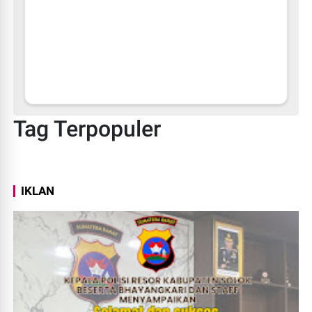
Kasus Febrie Adriansyah Belum Usai? BPI KPNPA RI
Desak Jaksa Agung Mundur, Semua Aktor Diusut Tuntas
Tag Terpopuler
IKLAN
Febrie Lagi Sial Saja, Presiden Harus Tegas
AKBP Agung Tribawanto Ajak Warga Hidup Sehat Lewat
Bhayangkara Run 2026, Hadiah Capai Rp40 Juta