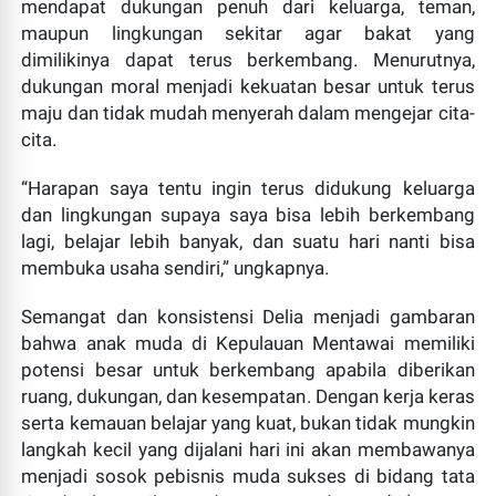
mendapat dukungan penuh dari keluarga, teman,
maupun lingkungan sekitar agar bakat yang
dimilikinya dapat terus berkembang. Menurutnya,
dukungan moral menjadi kekuatan besar untuk terus
maju dan tidak mudah menyerah dalam mengejar cita-
cita.
“Harapan saya tentu ingin terus didukung keluarga
HAK JAWAB NOVA AFRIANI, SH,MH “Tidak Benar Nova
dan lingkungan supaya saya bisa lebih berkembang
Afriani, SH,MH Rangkap Jabatan di RSUP M Djamil”
lagi, belajar lebih banyak, dan suatu hari nanti bisa
ESSAPERS.COM | PADANG – Menindaklanjuti Putusan
membuka usaha sendiri,” ungkapnya.
Dewan Pers Nomor: 888/DP/VI/2026 tentang
Semangat dan konsistensi Delia menjadi gambaran
Penyelesaian Pengaduan, Nova Afriani, SH, MH me...
bahwa anak muda di Kepulauan Mentawai memiliki
potensi besar untuk berkembang apabila diberikan
ruang, dukungan, dan kesempatan. Dengan kerja keras
serta kemauan belajar yang kuat, bukan tidak mungkin
langkah kecil yang dijalani hari ini akan membawanya
menjadi sosok pebisnis muda sukses di bidang tata