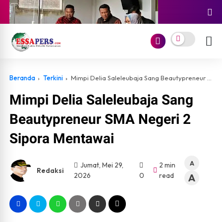
Beranda
Terkini
Mimpi Delia Saleleubaja Sang Beautypreneur SMA Negeri 2 Sipora Mentawai
72 Siswa Keracunan, Program Makan Gratis Berujung
Petaka? DPR Minta SPPG Ditutup Tanpa Ampun!
Mimpi Delia Saleleubaja Sang
Jakarta, essapers.com – Komisi IX DPR RI mendesak
Beautypreneur SMA Negeri 2
Badan Gizi Nasional (BGN) untuk menutup permanen
Satuan Pelayanan Pemenuhan Gizi (SPP...
Sipora Mentawai
A
Jumat, Mei 29,
2 min
Redaksi
2026
0
read
A