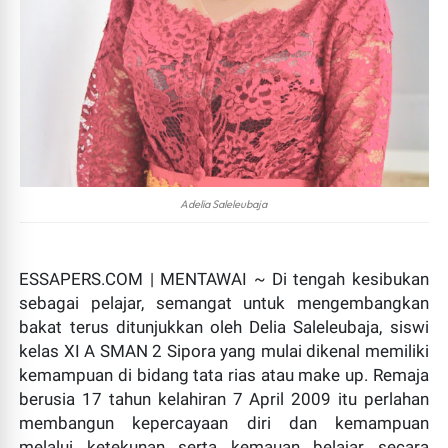
Pasaman Barat, essapers.co m – Aksi kepedulian
terhadap korban bencana alam di Pasaman Barat
diwujudkan dengan cara berbeda oleh Polres Pasa...
Adelia Saleleubaja
ESSAPERS.COM | MENTAWAI ~ Di tengah kesibukan
Panas! Rahmad Sukendar Bongkar Dugaan Oknum di
sebagai pelajar, semangat untuk mengembangkan
Kejaksaan, Siapa Terlibat?
bakat terus ditunjukkan oleh Delia Saleleubaja, siswi
Jakarta, essapers.com — Ketua Umum BPI KPNPA RI,
kelas XI A SMAN 2 Sipora yang mulai dikenal memiliki
Rahmad Sukenda r, melontarkan kritik tajam terhadap
kemampuan di bidang tata rias atau make up. Remaja
kinerja aparat kejaksaan. Ia mende...
berusia 17 tahun kelahiran 7 April 2009 itu perlahan
Populer Bulan ini
membangun kepercayaan diri dan kemampuan
melalui ketekunan serta kemauan belajar secara