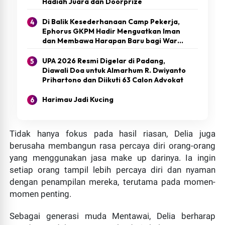
Hadiah Juara dan Doorprize
gegap gempitanya masih terngi...
Di Balik Kesederhanaan Camp Pekerja,
Ephorus GKPM Hadir Menguatkan Iman
dan Membawa Harapan Baru bagi Warga
Mentawai
UPA 2026 Resmi Digelar di Padang,
Diawali Doa untuk Almarhum R. Dwiyanto
Prihartono dan Diikuti 63 Calon Advokat
Harimau Jadi Kucing
Tidak hanya fokus pada hasil riasan, Delia juga
Geger! Dugaan Hubungan Terlarang Aparatur Desa
berusaha membangun rasa percaya diri orang-orang
Terungkap dari Temuan Warga di Malam Hari Dalam
yang menggunakan jasa make up darinya. Ia ingin
Semak Belukar
setiap orang tampil lebih percaya diri dan nyaman
ESSAPERS.COM | MENTAWAI ~ Dugaan pelanggaran
dengan penampilan mereka, terutama pada momen-
norma sosial yang melibatkan Kepala Dusun Biu-Biu, Desa
momen penting.
Saumanganyak, Kecamatan Pagai Utara, me...
Sebagai generasi muda Mentawai, Delia berharap