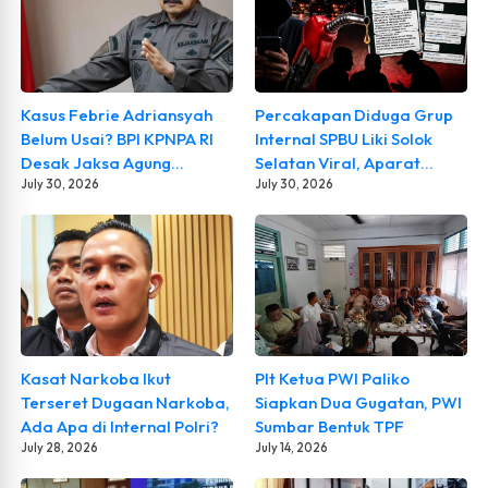
Kasus Febrie Adriansyah
Percakapan Diduga Grup
Belum Usai? BPI KPNPA RI
Internal SPBU Liki Solok
Desak Jaksa Agung
Selatan Viral, Aparat
Mundur, Semua Aktor
July 30, 2026
Diminta Usut
July 30, 2026
Diusut Tuntas
Kebenarannya
Kasat Narkoba Ikut
Plt Ketua PWI Paliko
Terseret Dugaan Narkoba,
Siapkan Dua Gugatan, PWI
Ada Apa di Internal Polri?
Sumbar Bentuk TPF
July 28, 2026
July 14, 2026