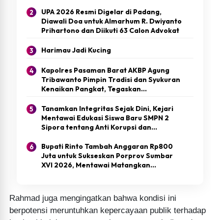
Mentawai
UPA 2026 Resmi Digelar di Padang,
Diawali Doa untuk Almarhum R. Dwiyanto
Prihartono dan Diikuti 63 Calon Advokat
Harimau Jadi Kucing
Kapolres Pasaman Barat AKBP Agung
Tribawanto Pimpin Tradisi dan Syukuran
Kenaikan Pangkat, Tegaskan
Penghargaan Adalah Amanah untuk
Meningkatkan Pengabdian
Tanamkan Integritas Sejak Dini, Kejari
Mentawai Edukasi Siswa Baru SMPN 2
Sipora tentang Anti Korupsi dan
Wawasan Kebangsaan
Bupati Rinto Tambah Anggaran Rp800
Juta untuk Sukseskan Porprov Sumbar
XVI 2026, Mentawai Matangkan
Persiapan Jadi Tuan Rumah Lima Cabang
Olahraga
Rahmad juga mengingatkan bahwa kondisi ini
berpotensi meruntuhkan kepercayaan publik terhadap