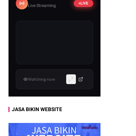
LIVE
Live Streaming
Watching now
JASA BIKIN WEBSITE