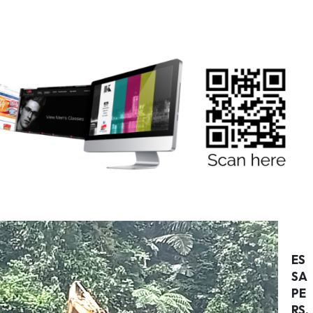
ES
SA
PE
RS.