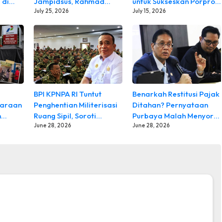
 di
Jampidsus, Rahmad
untuk Sukseskan Porprov
Sukendar: Jangan Ada
July 25, 2026
Sumbar XVI 2026,
July 15, 2026
Perlakuan Istimewa,
Mentawai Matangkan
Publik Berhak Mendapat
Persiapan Jadi Tuan
Kepastian
Rumah Lima Cabang
Olahraga
BPI KPNPA RI Tuntut
Benarkah Restitusi Pajak
daraan
Penghentian Militerisasi
Ditahan? Pernyataan
h
Ruang Sipil, Soroti
Purbaya Malah Menyorot
a
Kematian Lima Peserta
June 28, 2026
Dugaan Oknum DJP
June 28, 2026
Latsarmil KDMP
uran
 SPBU