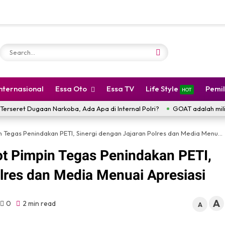
Internasional
Essa Oto
Essa TV
Life Style
Pemi
HOT
ugaan Narkoba, Ada Apa di Internal Polri?
GOAT adalah milik TUHAN GO
gas Penindakan PETI, Sinergi dengan Jajaran Polres dan Media Menuai Apresiasi
ot Pimpin Tegas Penindakan PETI,
lres dan Media Menuai Apresiasi
A
0
2 min read
A