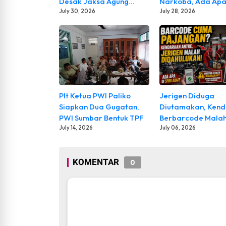
Desak Jaksa Agung
Narkoba, Ada Apa
Mundur, Semua Aktor
July 30, 2026
Internal Polri?
July 28, 2026
Diusut Tuntas
Plt Ketua PWI Paliko
Jerigen Diduga
Siapkan Dua Gugatan,
Diutamakan, Ken
PWI Sumbar Bentuk TPF
Berbarcode Mala
July 14, 2026
Mengantre! Warg
July 06, 2026
Soroti Dugaan
Pembiaran Penyal
KOMENTAR
BBM Bersubsidi di
0
Abai