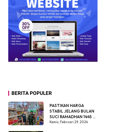
BERITA POPULER
PASTIKAN HARGA
STABIL JELANG BULAN
SUCI RAMADHAN 1445 H,
BABINSA SIKABALUAN
Kamis, Februari 29, 2024
LAKUKAN