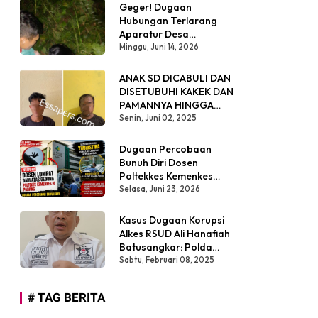
PENEGECEKAN HARGA
Geger! Dugaan
SEMBAKO
Hubungan Terlarang
Aparatur Desa
Terungkap dari Temuan
Minggu, Juni 14, 2026
Warga di Malam Hari
Dalam Semak Belukar
ANAK SD DICABULI DAN
DISETUBUHI KAKEK DAN
PAMANNYA HINGGA
HAMIL
Senin, Juni 02, 2025
Dugaan Percobaan
Bunuh Diri Dosen
Poltekkes Kemenkes
Padang Hebohkan
Selasa, Juni 23, 2026
Publik, Kronologi
Kejadian Masih Simpang
Kasus Dugaan Korupsi
Siur
Alkes RSUD Ali Hanafiah
Batusangkar: Polda
Sumbar Diminta
Sabtu, Februari 08, 2025
Bertindak Tegas
# TAG BERITA