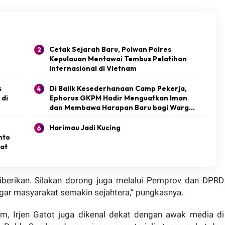
Cetak Sejarah Baru, Polwan Polres
Kepulauan Mentawai Tembus Pelatihan
Internasional di Vietnam
s
Di Balik Kesederhanaan Camp Pekerja,
 di
Ephorus GKPM Hadir Menguatkan Iman
dan Membawa Harapan Baru bagi Warga
Mentawai
Harimau Jadi Kucing
nto
kat
iberikan. Silakan dorong juga melalui Pemprov dan DPRD
agar masyarakat semakin sejahtera,” pungkasnya.
, Irjen Gatot juga dikenal dekat dengan awak media di