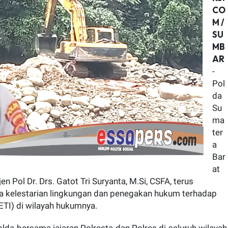
CO
M /
SU
MB
AR
-
Pol
da
Su
ma
ter
a
Bar
at
Pol Dr. Drs. Gatot Tri Suryanta, M.Si, CSFA, terus
 kelestarian lingkungan dan penegakan hukum terhadap
ETI) di wilayah hukumnya.