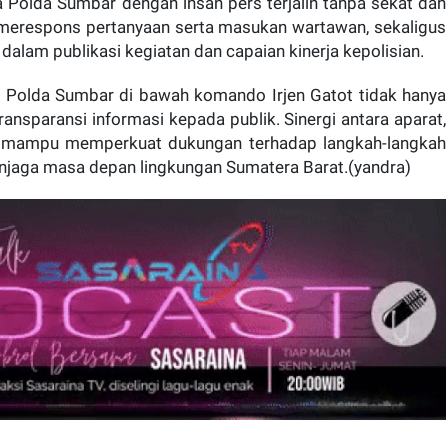
 Polda Sumbar dengan insan pers terjalin tanpa sekat dan
merespons pertanyaan serta masukan wartawan, sekaligus
lam publikasi kegiatan dan capaian kinerja kepolisian.
a Polda Sumbar di bawah komando Irjen Gatot tidak hanya
ansparansi informasi kepada publik. Sinergi antara aparat,
n mampu memperkuat dukungan terhadap langkah-langkah
jaga masa depan lingkungan Sumatera Barat.(yandra)