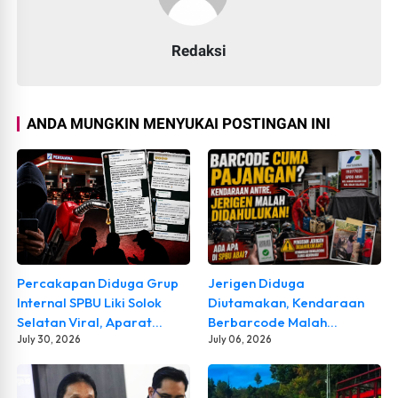
Redaksi
ANDA MUNGKIN MENYUKAI POSTINGAN INI
Percakapan Diduga Grup
Jerigen Diduga
Internal SPBU Liki Solok
Diutamakan, Kendaraan
Selatan Viral, Aparat
Berbarcode Malah
Diminta Usut
July 30, 2026
Mengantre! Warga Soroti
July 06, 2026
Kebenarannya
Dugaan Pembiaran
Penyaluran BBM Bersubsidi