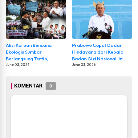
Aksi Korban Bencana
Prabowo Copot Dadan
Ekologis Sumbar
Hindayana dari Kepala
Berlangsung Tertib,
Badan Gizi Nasional, Ini
Pemprov dan Polda Janji
June 03, 2026
Alasan dan Penggantinya
June 03, 2026
Tindak Lanjuti Lima
Tuntutan Masyarakat
KOMENTAR
0