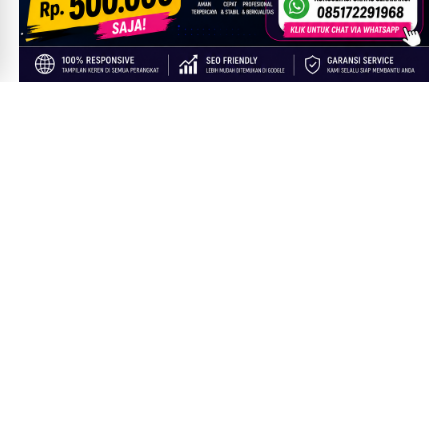
TAUTAN TERKAIT
Tentang Kami
Pedoman Media Siber
Pasal Sanggahan (Disclaimer)
Kebijakan Privasi
Karier