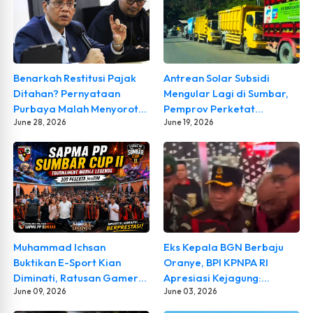
di SPBU Abai
Benarkah Restitusi Pajak
Antrean Solar Subsidi
Ditahan? Pernyataan
Mengular Lagi di Sumbar,
Purbaya Malah Menyorot
Pemprov Perketat
Dugaan Oknum DJP
June 28, 2026
Pengawasan SPBU
June 19, 2026
Muhammad Ichsan
Eks Kepala BGN Berbaju
Buktikan E-Sport Kian
Oranye, BPI KPNPA RI
Diminati, Ratusan Gamer
Apresiasi Kejagung:
Padati SAPMA PP Sumbar
June 09, 2026
Bongkar Semua Aktor
June 03, 2026
Cup II
Korupsi Sampai ke Akar!