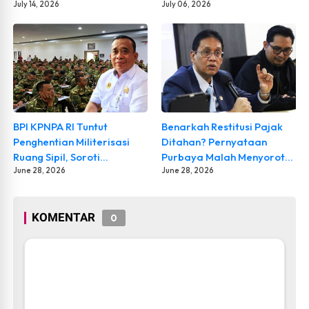
July 14, 2026
Mengantre! Warga Soroti
July 06, 2026
Dugaan Pembiaran
Penyaluran BBM Bersubsidi
di SPBU Abai
BPI KPNPA RI Tuntut
Benarkah Restitusi Pajak
Penghentian Militerisasi
Ditahan? Pernyataan
Ruang Sipil, Soroti
Purbaya Malah Menyorot
Kematian Lima Peserta
June 28, 2026
Dugaan Oknum DJP
June 28, 2026
Latsarmil KDMP
KOMENTAR
0