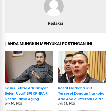
Redaksi
ANDA MUNGKIN MENYUKAI POSTINGAN INI
Kasus Febrie Adriansyah
Kasat Narkoba Ikut
Belum Usai? BPI KPNPA RI
Terseret Dugaan Narkoba,
Desak Jaksa Agung
Ada Apa di Internal Polri?
Mundur, Semua Aktor
July 30, 2026
July 28, 2026
Diusut Tuntas