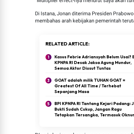
“Multiplier effect-nya menurut saya akan tu
Di Istana, Jonan diterima Presiden Prabow
membahas arah kebijakan pemerintah teruta
RELATED ARTICLE
Dugaan Percobaan Bunuh Diri
Kasus Febrie Adriansyah Belum Usai? 
Padang (essapers.com) - Dug
KPNPA RI Desak Jaksa Agung Mundur,
Semua Aktor Diusut Tuntas
menghebohkan...
GOAT adalah milik TUHAN GOAT =
Greatest Of All Time / Terhebat
Sepanjang Masa
BPI KPNPA RI Tantang Kejari Padang: J
Bukti Sudah Cukup, Jangan Ragu
Tetapkan Tersangka, Termasuk Oknu
Pati Polri