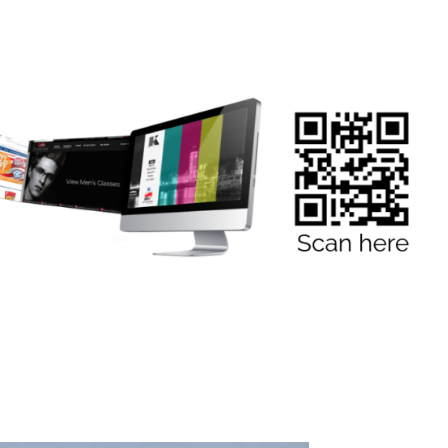
an Mantan Jampidsus, Rahmad Sukendar: Jangan Ada Perlakuan 
tua Umum Badan Peneliti Independen Kekayaan Penyelenggara 
ukum Kita
Wakil Rektor III UISB Alkisah, pada suatu hari, Nabi Ibrahim me