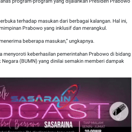
bahas program-program yang dijalankan Presiden Prabowo
an Rp800 Juta untuk Sukseskan Porprov Sumbar XVI 2026, Ment
erbuka terhadap masukan dari berbagai kalangan. Hal ini,
 Pemerintah Kabupaten Kepulauan Mentawai kembali menunjuk
mimpinan Prabowo yang inklusif dan merangkul.
an menerima beberapa masukan,” ungkapnya.
uga menyoroti keberhasilan pemerintahan Prabowo di bidang
k Negara (BUMN) yang dinilai semakin memberi dampak
arang Aparatur Desa Terungkap dari Temuan Warga di Malam H
Dugaan pelanggaran norma sosial yang melibatkan Kepala Du