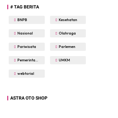
# TAG BERITA
awai Matangkan Persiapan Jadi Tuan Rumah
BNPB
Kesehatan
kan komitmen kuat dalam menyukseskan
Nasional
Olahraga
Pariwisata
Parlemen
Pemerintahan
UMKM
webtorial
ari Dalam Semak Belukar
ASTRA OTO SHOP
sun Biu-Biu, Desa Saumanganyak, Kecamatan