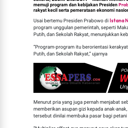
Pra
memuji program dan kebijakan Presiden
rakyat kecil serta pemerataan ekonomi nasio
Di Balik Kesederhanaan Cam
ESSAPERS.COM | LUNANG SILA
Istana 
Usai bertemu Presiden Prabowo di
Protestan Men...
program unggulan pemerintah, seperti Maka
Putih, dan Sekolah Rakyat, menunjukkan keb
“Program-program itu berorientasi kerakya
Putih, dan Sekolah Rakyat,” ujarnya
HAK JAWAB NOVA AFRIANI, SH
Menurut pria yang juga pernah menjabat se
ESSAPERS.COM | PADANG – Me
memberikan asupan gizi kepada anak-anak,
SH, MH me...
tersebut dinilai membuka pasar bagi petani