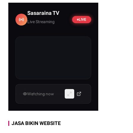
Sasaraina TV
LIVE
Live Streaming
 Dinilai Tak Bisa Lagi Didiamkan
suki fase yang lebih serius. Setelah berbagai
Watching now
JASA BIKIN WEBSITE