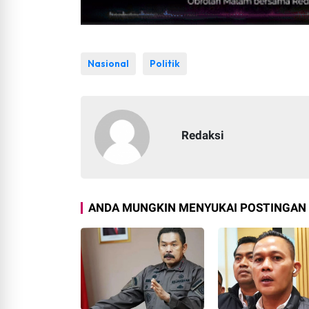
Nasional
Politik
Redaksi
Plt Ketua PWI Paliko Siapka
Padang,essapers com - Persa
Payakumbu...
ANDA MUNGKIN MENYUKAI POSTINGAN 