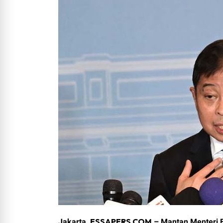
Direktur Utama RSUP Dr. M. Dj
Padang (essapers.com) – Polem
fa...
Populer Bulan in
ESSAPERS.COM
Jakarta,
– Mantan Menteri E