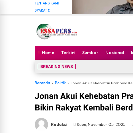
TENTANG KAMI
SYARAT &
KETENTUAN
PEDOMAN MEDIA
SIBER
FORM PENGADUAN
Kasus Febrie Adriansyah Bel
Jakarta, essapers.com – Per
Home
Terkini
Sumbar
Nasional
Agung Mud...
BREAKING NEWS
Beranda
Politik
Jonan Akui Kehebatan Prabowo Kel
Jonan Akui Kehebatan Pr
Bikin Rakyat Kembali Ber
Redaksi
Rabu, November 05, 2025