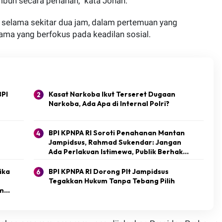
mbuh secara perlahan,” kata Jonan.
o selama sekitar dua jam, dalam pertemuan yang
ma yang berfokus pada keadilan sosial.
 Dosen Poltekkes Kemenkes Padang Hebohkan Publik, Kronologi 
BPI
Kasat Narkoba Ikut Terseret Dugaan
aan percobaan bunuh diri yang melibatkan seorang dosen Juru
Narkoba, Ada Apa di Internal Polri?
BPI KPNPA RI Soroti Penahanan Mantan
Jampidsus, Rahmad Sukendar: Jangan
Ada Perlakuan Istimewa, Publik Berhak
Mendapat Kepastian
ika
BPI KPNPA RI Dorong Plt Jampidsus
Tegakkan Hukum Tanpa Tebang Pilih
m