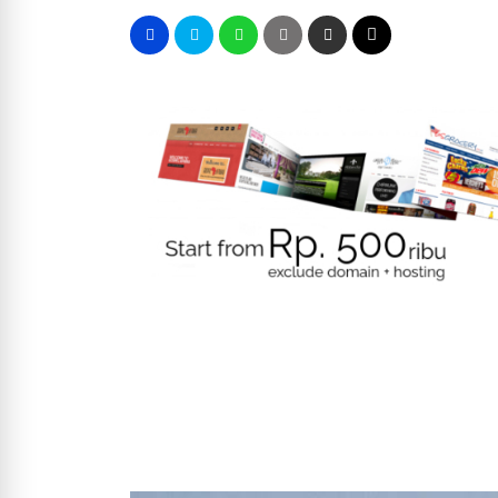
BPI KPNPA RI Soroti Penahan
JAKARTA, essapers.com – Ke
Indonesia (BPI KP...
Kisah Namrud dan Penegak H
Oleh Miko Kamal Advokat dan 
berhal...