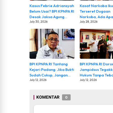
Kasus Febrie Adriansyah
Kasat Narkoba Iku
Belum Usai? BPI KPNPA RI
Terseret Dugaan
GOAT adalah milik TUHAN GOA
Desak Jaksa Agung
Narkoba, Ada Apa
oleh : Akmal Pemerhati Dunia
Mundur, Semua Aktor
July 30, 2026
Internal Polri?
July 28, 2026
terngi...
Diusut Tuntas
BPI KPNPA RI Tantang
BPI KPNPA RI Doron
Kejari Padang: Jika Bukti
Jampidsus Tegak
Sudah Cukup, Jangan
Hukum Tanpa Teb
Ragu Tetapkan
July 12, 2026
Pilih
July 12, 2026
Tersangka, Termasuk
BPI KPNPA RI Tantang Kejari 
Oknum Pati Polri
Padang, essapers - Badan Pe
KOMENTAR
0
melonta...