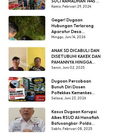
SUCI RAMADHAN 1445 H,
BABINSA SIKABALUAN
Kamis, Februari 29, 2024
LAKUKAN
PENEGECEKAN HARGA
Geger! Dugaan
SEMBAKO
Hubungan Terlarang
Aparatur Desa
Terungkap dari Temuan
Minggu, Juni 14, 2026
Warga di Malam Hari
Dalam Semak Belukar
ANAK SD DICABULI DAN
Kejadian Masih Simpang Siur
DISETUBUHI KAKEK DAN
PAMANNYA HINGGA
san Keperawatan Poltekkes Kemenkes Padang
HAMIL
Senin, Juni 02, 2025
Dugaan Percobaan
Bunuh Diri Dosen
Poltekkes Kemenkes
Padang Hebohkan
Selasa, Juni 23, 2026
Publik, Kronologi
Kejadian Masih Simpang
Kasus Dugaan Korupsi
Siur
Alkes RSUD Ali Hanafiah
Batusangkar: Polda
Sumbar Diminta
Sabtu, Februari 08, 2025
Bertindak Tegas