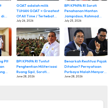
t
GOAT adalah milik
BPI KPNPA RI Soroti
TUHAN GOAT = Greatest
Penahanan Mantan
T = Greatest Of All Time / Terhebat Sepanjang Masa
 di
Of All Time / Terhebat
Jampidsus, Rahmad
 Sepak Bola Sepekan telah berlalu sejak perhelatan Piala Dunia
Sepanjang Masa
July 26, 2026
Sukendar: Jangan Ada
July 25, 2026
Perlakuan Istimewa,
Publik Berhak Mendapat
Kepastian
g Plt
BPI KPNPA RI Tuntut
Benarkah Restitusi Pajak
kan
Penghentian Militerisasi
Ditahan? Pernyataan
ang
Ruang Sipil, Soroti
Purbaya Malah Menyorot
Kematian Lima Peserta
June 28, 2026
Dugaan Oknum DJP
June 28, 2026
Latsarmil KDMP
Padang: Jika Bukti Sudah Cukup, Jangan Ragu Tetapkan Tersangk
neliti Independen Kekayaan Penyelenggara Negara dan Pengawa