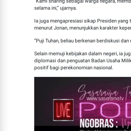
“Kami sharing sebagai warga negara, mem
selama ini,” ujarnya.
Bupati Rinto Tambah Anggar
Lima Cabang Olahraga
Ia juga mengapresiasi sikap Presiden yang t
ESSAPERS.COM | TUAPEJAT ~
menurut Jonan, menunjukkan karakter kepe
penyelenggaraan Pekan...
“Puji Tuhan, beliau berkenan berdiskusi d
Selain memuji kebijakan dalam negeri, ia j
diplomasi dan penguatan Badan Usaha Mili
positif bagi perekonomian nasional.
Geger! Dugaan Hubungan Terl
ESSAPERS.COM | MENTAWAI ~ 
Pagai Utara, me...