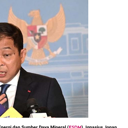
amil Didesak Bertindak Tegas, Polemik Administratif Nova Afriani
ik administratif yang menyeret nama Nova Afriani, S.H kini mema
i
ESDM
nergi dan Sumber Daya Mineral (
), Ignasius Jonan,