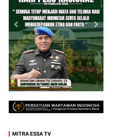
Istimewa, Publik Berhak Mendapat Kepastian
Negara dan Pengawas Anggaran Republik
nghancurkan patung-patung yang dijadikan
MITRA ESSA TV