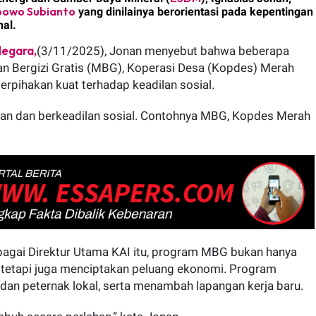
bowo Subianto
yang dinilainya berorientasi pada kepentingan
nal.
p Pekerja, Ephorus GKPM Hadir Menguatkan Iman dan Membawa
UT, PESISIR SELATAN ~ Di tengah padatnya agenda pelayanan 
Negara,
(3/11/2025), Jonan menyebut bahwa beberapa
n Bergizi Gratis (MBG), Koperasi Desa (Kopdes) Merah
erpihakan kuat terhadap keadilan sosial.
tan dan berkeadilan sosial. Contohnya MBG, Kopdes Merah
,MH “Tidak Benar Nova Afriani, SH,MH Rangkap Jabatan di R
bagai Direktur Utama KAI itu, program MBG bukan hanya
nindaklanjuti Putusan Dewan Pers Nomor: 888/DP/VI/2026 te
 tetapi juga menciptakan peluang ekonomi. Program
 dan peternak lokal, serta menambah lapangan kerja baru.