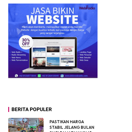
 Harapan Baru bagi Warga Mentawai
sebagai pimpinan tertinggi Gereja Kristen
SUP M Djamil”
ntang Penyelesaian Pengaduan, Nova Afriani,
BERITA POPULER
PASTIKAN HARGA
STABIL JELANG BULAN